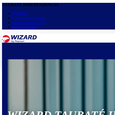
TAUBATÉ INDEPENDÊNCIA
Parcerias
Franquia de Idiomas
Inglês na sua escola
Projeto Águias
menu
keyboard_arrow_down
Home
Cursos