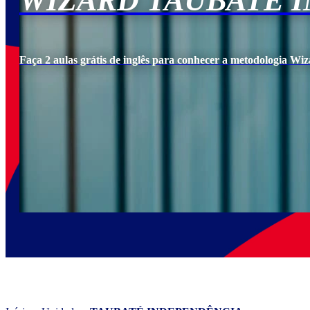
WIZARD TAUBATÉ 
Faça 2 aulas grátis de inglês para conhecer a metodologia Wiz