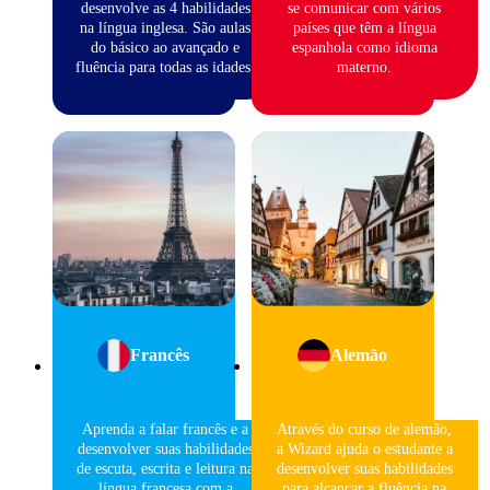
desenvolve as 4 habilidades
se comunicar com vários
na língua inglesa. São aulas
países que têm a língua
do básico ao avançado e
espanhola como idioma
fluência para todas as idades.
materno.
Francês
Alemão
Aprenda a falar francês e a
Através do curso de alemão,
desenvolver suas habilidades
a Wizard ajuda o estudante a
de escuta, escrita e leitura na
desenvolver suas habilidades
língua francesa com a
para alcançar a fluência na