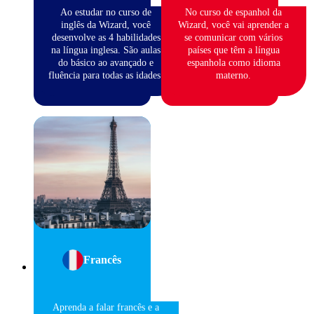
Ao estudar no curso de
No curso de espanhol da
inglês da Wizard, você
Wizard, você vai aprender a
desenvolve as 4 habilidades
se comunicar com vários
na língua inglesa. São aulas
países que têm a língua
do básico ao avançado e
espanhola como idioma
fluência para todas as idades.
materno.
Francês
Aprenda a falar francês e a