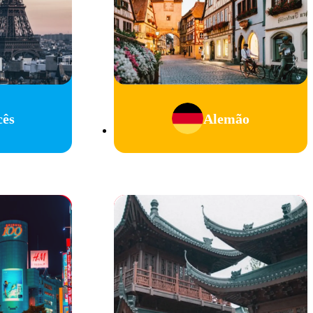
cês
Alemão