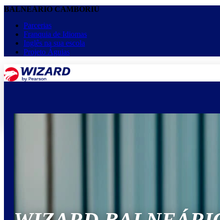
BALNEÁRIO CAMBORIÚ
Parcerias
Franquia de Idiomas
Inglês na sua escola
Projeto Águias
menu
keyboard_arrow_down
Home
Cursos