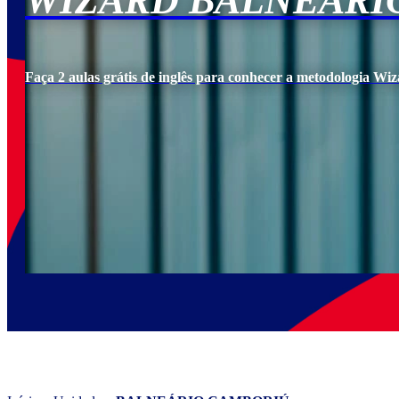
WIZARD BALNEÁRI
Faça 2 aulas grátis de inglês para conhecer a metodologia Wiz