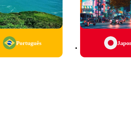
Português
Japo