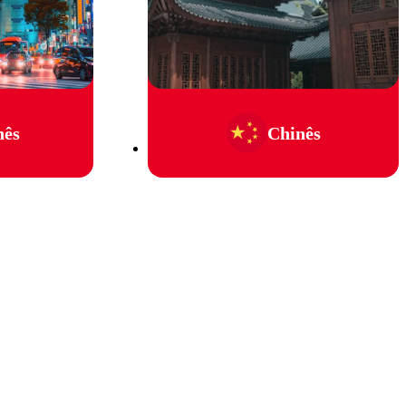
nês
Chinês