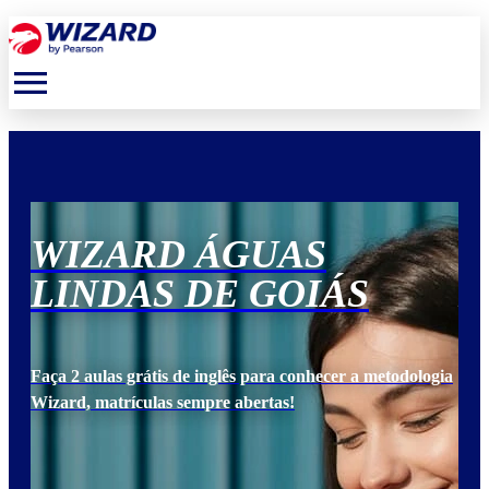
menu
WIZARD ÁGUAS
W
LINDAS DE GOIÁS
L
ogia
Faça 2 aulas grátis de inglês para conhecer a metodologia
Faça
Wizard, matrículas sempre abertas!
Wiz