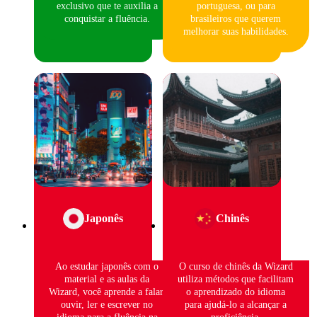
exclusivo que te auxilia a
portuguesa, ou para
conquistar a fluência.
brasileiros que querem
melhorar suas habilidades.
Japonês
Chinês
Ao estudar japonês com o
O curso de chinês da Wizard
material e as aulas da
utiliza métodos que facilitam
Wizard, você aprende a falar,
o aprendizado do idioma
ouvir, ler e escrever no
para ajudá-lo a alcançar a