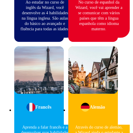
Ao estudar no curso de
No curso de espanhol da
inglês da Wizard, você
Wizard, você vai aprender a
desenvolve as 4 habilidades
se comunicar com vários
na língua inglesa. São aulas
países que têm a língua
do básico ao avançado e
espanhola como idioma
fluência para todas as idades.
materno.
Francês
Alemão
Aprenda a falar francês e a
Através do curso de alemão,
desenvolver suas habilidades
a Wizard ajuda o estudante a