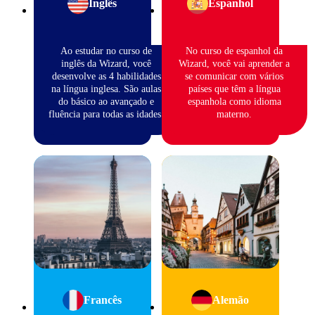
Inglês
Espanhol
Ao estudar no curso de
No curso de espanhol da
inglês da Wizard, você
Wizard, você vai aprender a
desenvolve as 4 habilidades
se comunicar com vários
na língua inglesa. São aulas
países que têm a língua
do básico ao avançado e
espanhola como idioma
fluência para todas as idades.
materno.
Francês
Alemão