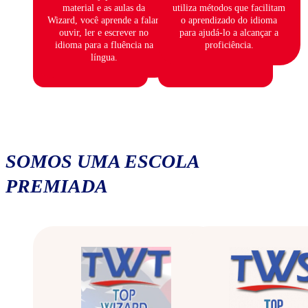
material e as aulas da
utiliza métodos que facilitam
Wizard, você aprende a falar,
o aprendizado do idioma
ouvir, ler e escrever no
para ajudá-lo a alcançar a
idioma para a fluência na
proficiência.
língua.
SOMOS UMA ESCOLA
PREMIADA