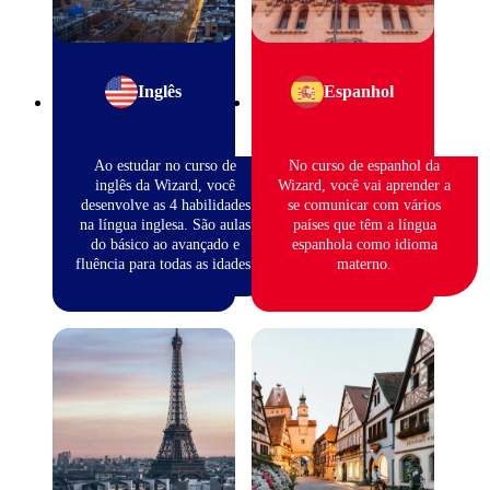
Inglês
Espanhol
Ao estudar no curso de
No curso de espanhol da
inglês da Wizard, você
Wizard, você vai aprender a
desenvolve as 4 habilidades
se comunicar com vários
na língua inglesa. São aulas
países que têm a língua
do básico ao avançado e
espanhola como idioma
fluência para todas as idades.
materno.