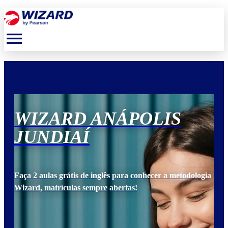
menu
WIZARD ANÁPOLIS
W
JUNDIAÍ
J
ogia
Faça 2 aulas grátis de inglês para conhecer a metodologia
Faça
Wizard, matrículas sempre abertas!
Wiz