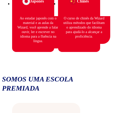
Japonês
Chinês
Ao estudar japonês com o
O curso de chinês da Wizard
material e as aulas da
utiliza métodos que facilitam
Wizard, você aprende a falar,
o aprendizado do idioma
ouvir, ler e escrever no
para ajudá-lo a alcançar a
idioma para a fluência na
proficiência.
língua.
SOMOS UMA ESCOLA
PREMIADA