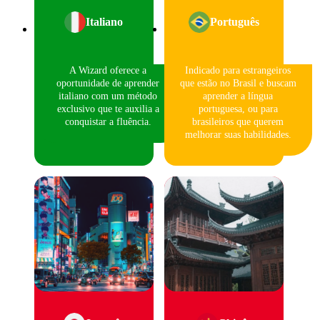
Italiano
Português
A Wizard oferece a
Indicado para estrangeiros
oportunidade de aprender
que estão no Brasil e buscam
italiano com um método
aprender a língua
exclusivo que te auxilia a
portuguesa, ou para
conquistar a fluência.
brasileiros que querem
melhorar suas habilidades.