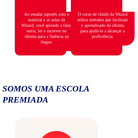
Ao estudar japonês com o
O curso de chinês da Wizard
material e as aulas da
utiliza métodos que facilitam
Wizard, você aprende a falar,
o aprendizado do idioma
ouvir, ler e escrever no
para ajudá-lo a alcançar a
idioma para a fluência na
proficiência.
língua.
SOMOS UMA ESCOLA
PREMIADA