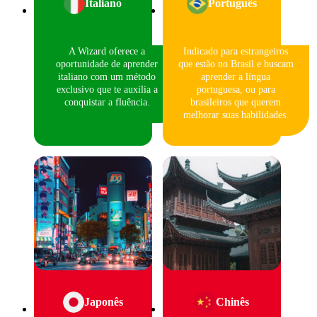
Italiano
Português
A Wizard oferece a
Indicado para estrangeiros
oportunidade de aprender
que estão no Brasil e buscam
italiano com um método
aprender a língua
exclusivo que te auxilia a
portuguesa, ou para
conquistar a fluência.
brasileiros que querem
melhorar suas habilidades.
Japonês
Chinês