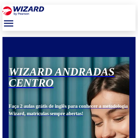
menu
WIZARD ANDRADAS
W
CENTRO
C
ogia
Faça 2 aulas grátis de inglês para conhecer a metodologia
Faça
Wizard, matrículas sempre abertas!
Wiz