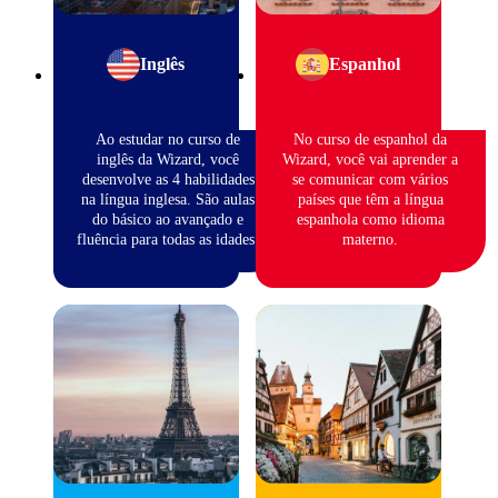
Inglês
Espanhol
Ao estudar no curso de
No curso de espanhol da
inglês da Wizard, você
Wizard, você vai aprender a
desenvolve as 4 habilidades
se comunicar com vários
na língua inglesa. São aulas
países que têm a língua
do básico ao avançado e
espanhola como idioma
fluência para todas as idades.
materno.