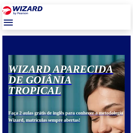
menu
WIZARD APARECIDA
W
DE GOIÂNIA
D
TROPICAL
T
ogia
Faça 2 aulas grátis de inglês para conhecer a metodologia
Faça
Wizard, matrículas sempre abertas!
Wiz