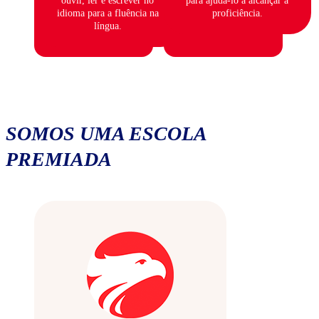
ouvir, ler e escrever no
para ajudá-lo a alcançar a
idioma para a fluência na
proficiência.
língua.
SOMOS UMA ESCOLA
PREMIADA