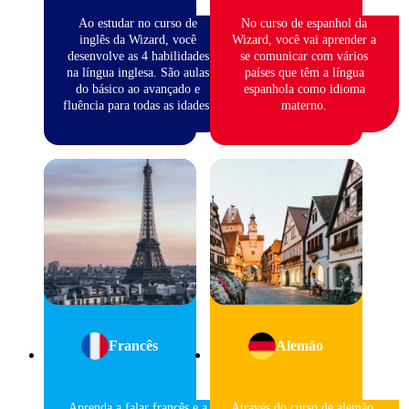
Ao estudar no curso de
No curso de espanhol da
inglês da Wizard, você
Wizard, você vai aprender a
desenvolve as 4 habilidades
se comunicar com vários
na língua inglesa. São aulas
países que têm a língua
do básico ao avançado e
espanhola como idioma
fluência para todas as idades.
materno.
Francês
Alemão
Aprenda a falar francês e a
Através do curso de alemão,