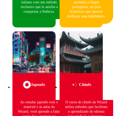
italiano com um método
aprender a língua
exclusivo que te auxilia a
portuguesa, ou para
conquistar a fluência.
brasileiros que querem
melhorar suas habilidades.
Japonês
Chinês
Ao estudar japonês com o
O curso de chinês da Wizard
material e as aulas da
utiliza métodos que facilitam
Wizard, você aprende a falar,
o aprendizado do idioma