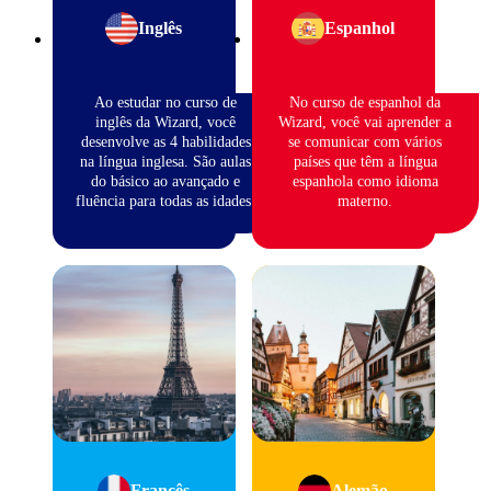
Inglês
Espanhol
Ao estudar no curso de
No curso de espanhol da
inglês da Wizard, você
Wizard, você vai aprender a
desenvolve as 4 habilidades
se comunicar com vários
na língua inglesa. São aulas
países que têm a língua
do básico ao avançado e
espanhola como idioma
fluência para todas as idades.
materno.
Francês
Alemão