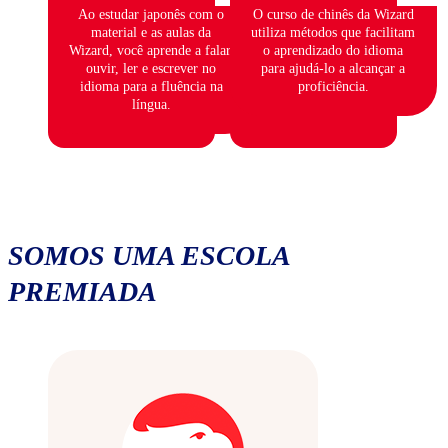
Ao estudar japonês com o
O curso de chinês da Wizard
material e as aulas da
utiliza métodos que facilitam
Wizard, você aprende a falar,
o aprendizado do idioma
ouvir, ler e escrever no
para ajudá-lo a alcançar a
idioma para a fluência na
proficiência.
língua.
SOMOS UMA ESCOLA
PREMIADA