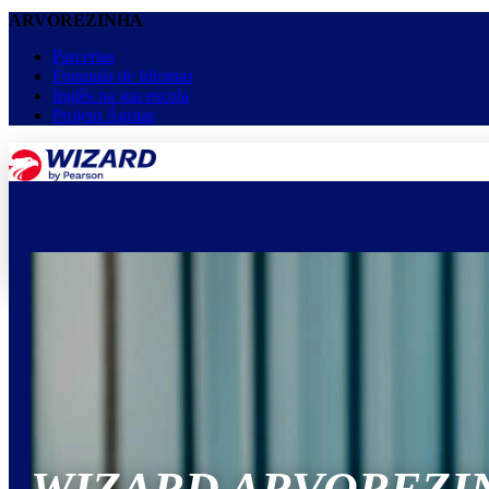
ARVOREZINHA
Parcerias
Franquia de Idiomas
Inglês na sua escola
Projeto Águias
menu
keyboard_arrow_down
Home
Cursos