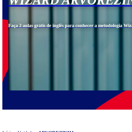
WIZARD ARVOREZI
Faça 2 aulas grátis de inglês para conhecer a metodologia Wiz