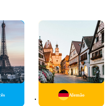
cês
Alemão