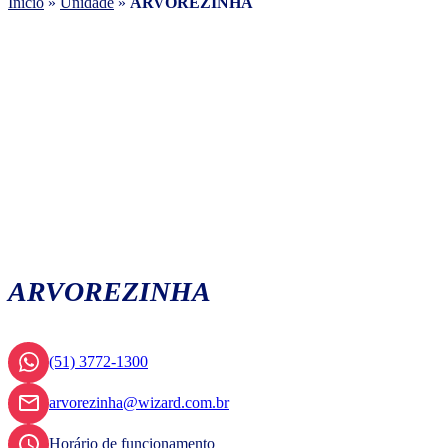
Início
»
Unidade
»
ARVOREZINHA
ARVOREZINHA
(51) 3772-1300
arvorezinha@wizard.com.br
Horário de funcionamento