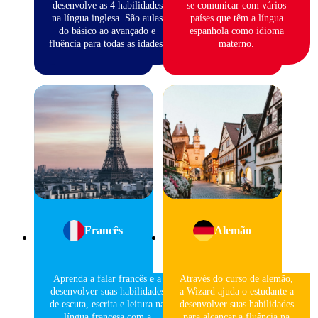
desenvolve as 4 habilidades
se comunicar com vários
na língua inglesa. São aulas
países que têm a língua
do básico ao avançado e
espanhola como idioma
fluência para todas as idades.
materno.
Francês
Alemão
Aprenda a falar francês e a
Através do curso de alemão,
desenvolver suas habilidades
a Wizard ajuda o estudante a
de escuta, escrita e leitura na
desenvolver suas habilidades
língua francesa com a
para alcançar a fluência na