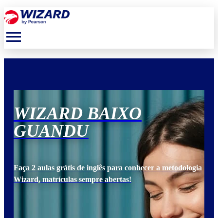
menu
WIZARD BAIXO
W
GUANDU
G
ogia
Faça 2 aulas grátis de inglês para conhecer a metodologia
Faça
Wizard, matrículas sempre abertas!
Wiz