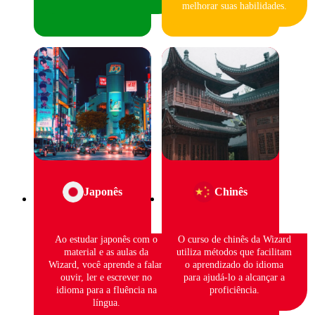
melhorar suas habilidades.
Japonês
Chinês
Ao estudar japonês com o
O curso de chinês da Wizard
material e as aulas da
utiliza métodos que facilitam
Wizard, você aprende a falar,
o aprendizado do idioma
ouvir, ler e escrever no
para ajudá-lo a alcançar a
idioma para a fluência na
proficiência.
língua.