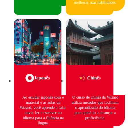
melhorar suas habilidades.
Japonês
Chinês
Ao estudar japonês com o
O curso de chinês da Wizard
material e as aulas da
utiliza métodos que facilitam
Wizard, você aprende a falar,
o aprendizado do idioma
ouvir, ler e escrever no
para ajudá-lo a alcançar a
idioma para a fluência na
proficiência.
língua.