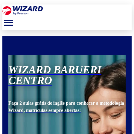
menu
WIZARD BARUERI
W
CENTRO
C
ogia
Faça 2 aulas grátis de inglês para conhecer a metodologia
Faça
Wizard, matrículas sempre abertas!
Wiz