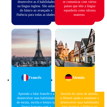
desenvolve as 4 habilidades
se comunicar com vários
na língua inglesa. São aulas
países que têm a língua
do básico ao avançado e
espanhola como idioma
fluência para todas as idades.
materno.
Francês
Alemão
Aprenda a falar francês e a
Através do curso de alemão,
desenvolver suas habilidades
a Wizard ajuda o estudante a
de escuta, escrita e leitura na
desenvolver suas habilidades
língua francesa com a
para alcançar a fluência na