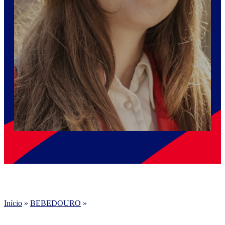
Início
»
BEBEDOURO
»