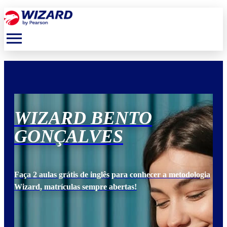
menu
WIZARD BENTO
W
GONÇALVES
G
ogia
Faça 2 aulas grátis de inglês para conhecer a metodologia
Faça
Wizard, matrículas sempre abertas!
Wiz