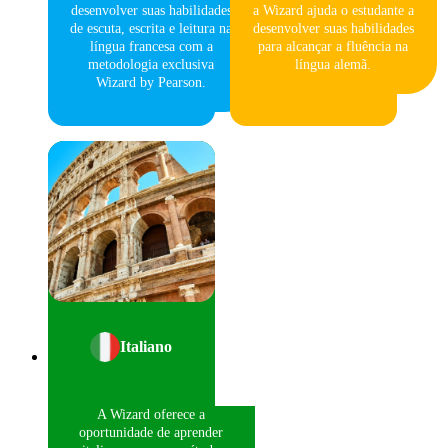
desenvolver suas habilidades
a Wizard ajuda o estudante a
de escuta, escrita e leitura na
desenvolver suas habilidades
língua francesa com a
para alcançar a fluência na
metodologia exclusiva
língua alemã.
Wizard by Pearson.
Italiano
A Wizard oferece a
oportunidade de aprender