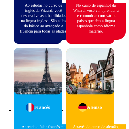
Ao estudar no curso de
No curso de espanhol da
inglês da Wizard, você
Wizard, você vai aprender a
desenvolve as 4 habilidades
se comunicar com vários
na língua inglesa. São aulas
países que têm a língua
do básico ao avançado e
espanhola como idioma
fluência para todas as idades.
materno.
Francês
Alemão
Aprenda a falar francês e a
Através do curso de alemão,