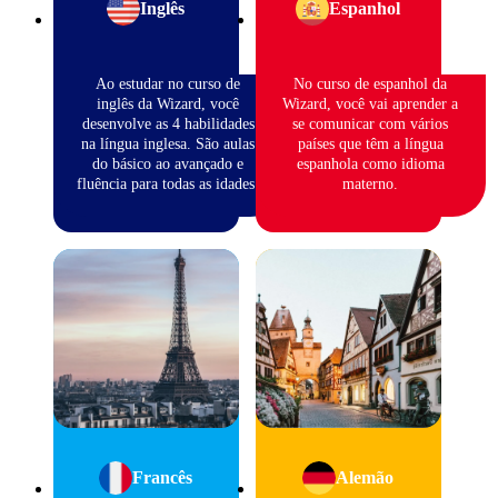
Inglês
Espanhol
Ao estudar no curso de
No curso de espanhol da
inglês da Wizard, você
Wizard, você vai aprender a
desenvolve as 4 habilidades
se comunicar com vários
na língua inglesa. São aulas
países que têm a língua
do básico ao avançado e
espanhola como idioma
fluência para todas as idades.
materno.
Francês
Alemão