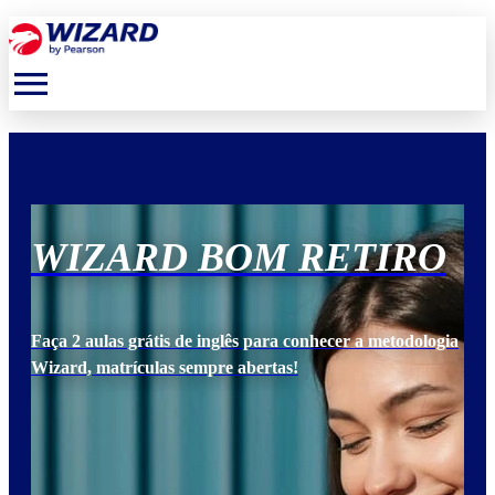
menu
O
WIZARD BOM RETIRO
W
ogia
Faça 2 aulas grátis de inglês para conhecer a metodologia
Faça
Wizard, matrículas sempre abertas!
Wiz