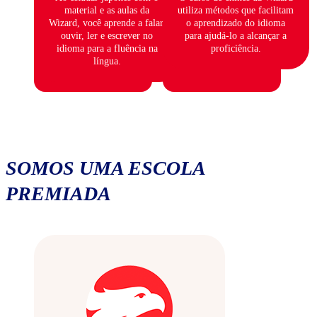
material e as aulas da
utiliza métodos que facilitam
Wizard, você aprende a falar,
o aprendizado do idioma
ouvir, ler e escrever no
para ajudá-lo a alcançar a
idioma para a fluência na
proficiência.
língua.
SOMOS UMA ESCOLA
PREMIADA