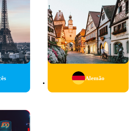
cês
Alemão