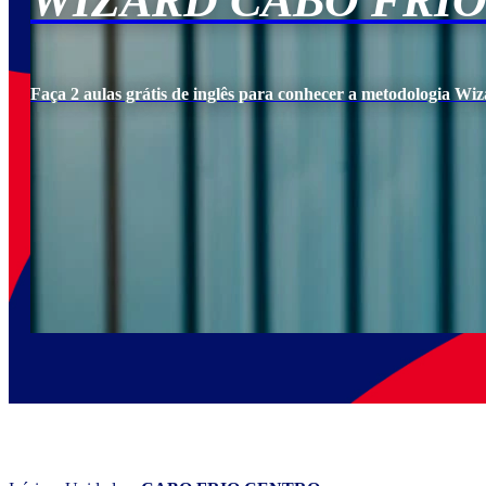
WIZARD CABO FRI
Faça 2 aulas grátis de inglês para conhecer a metodologia Wiz