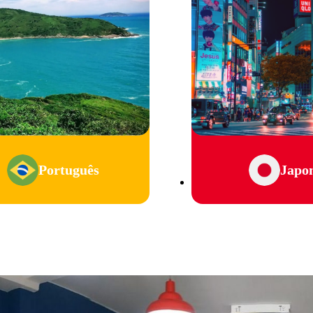
Português
Japo