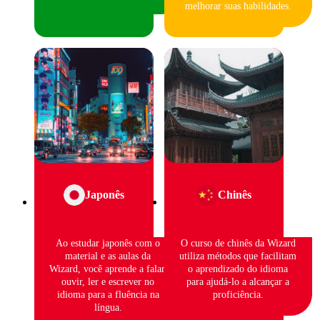
melhorar suas habilidades.
Japonês
Chinês
Ao estudar japonês com o
O curso de chinês da Wizard
material e as aulas da
utiliza métodos que facilitam
Wizard, você aprende a falar,
o aprendizado do idioma
ouvir, ler e escrever no
para ajudá-lo a alcançar a
idioma para a fluência na
proficiência.
língua.