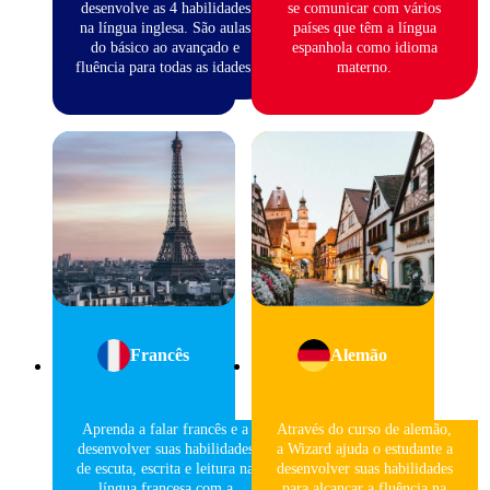
desenvolve as 4 habilidades
se comunicar com vários
na língua inglesa. São aulas
países que têm a língua
do básico ao avançado e
espanhola como idioma
fluência para todas as idades.
materno.
Francês
Alemão
Aprenda a falar francês e a
Através do curso de alemão,
desenvolver suas habilidades
a Wizard ajuda o estudante a
de escuta, escrita e leitura na
desenvolver suas habilidades
língua francesa com a
para alcançar a fluência na