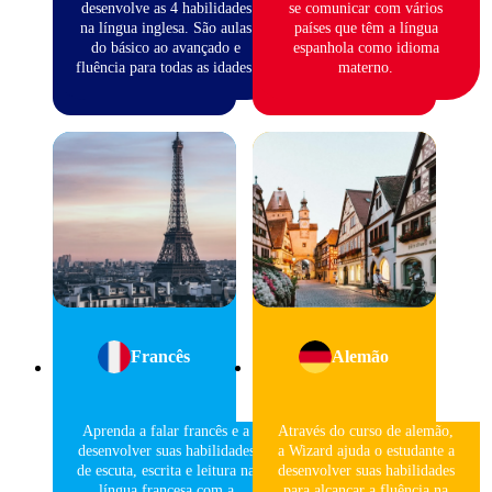
desenvolve as 4 habilidades
se comunicar com vários
na língua inglesa. São aulas
países que têm a língua
do básico ao avançado e
espanhola como idioma
fluência para todas as idades.
materno.
Francês
Alemão
Aprenda a falar francês e a
Através do curso de alemão,
desenvolver suas habilidades
a Wizard ajuda o estudante a
de escuta, escrita e leitura na
desenvolver suas habilidades
língua francesa com a
para alcançar a fluência na