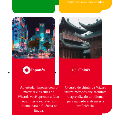
melhorar suas habilidades.
Japonês
Chinês
Ao estudar japonês com o
O curso de chinês da Wizard
material e as aulas da
utiliza métodos que facilitam
Wizard, você aprende a falar,
o aprendizado do idioma
ouvir, ler e escrever no
para ajudá-lo a alcançar a
idioma para a fluência na
proficiência.
língua.