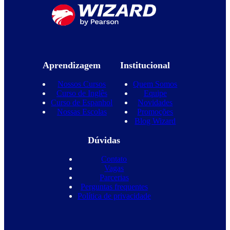
Aprendizagem
Institucional
Nossos Cursos
Quem Somos
Curso de Inglês
Equipe
Curso de Espanhol
Novidades
Nossas Escolas
Promoções
Blog Wizard
Dúvidas
Contato
Vagas
Parcerias
Perguntas frequentes
Política de privacidade