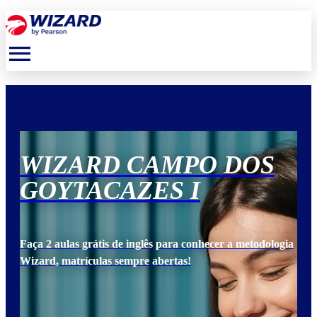
menu
WIZARD CAMPO DOS
W
GOYTACAZES I
G
ogia
Faça 2 aulas grátis de inglês para conhecer a metodologia
Faça
Wizard, matrículas sempre abertas!
Wiz