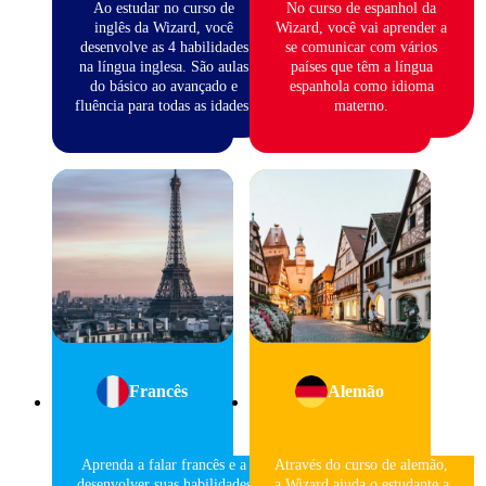
Ao estudar no curso de
No curso de espanhol da
inglês da Wizard, você
Wizard, você vai aprender a
desenvolve as 4 habilidades
se comunicar com vários
na língua inglesa. São aulas
países que têm a língua
do básico ao avançado e
espanhola como idioma
fluência para todas as idades.
materno.
Francês
Alemão
Aprenda a falar francês e a
Através do curso de alemão,
desenvolver suas habilidades
a Wizard ajuda o estudante a