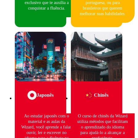
exclusivo que te auxilia a
portuguesa, ou para
conquistar a fluência.
brasileiros que querem
melhorar suas habilidades.
Japonês
Chinês
Ao estudar japonês com o
O curso de chinês da Wizard
material e as aulas da
utiliza métodos que facilitam
Wizard, você aprende a falar,
o aprendizado do idioma
ouvir, ler e escrever no
para ajudá-lo a alcançar a