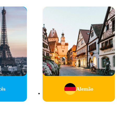
cês
Alemão