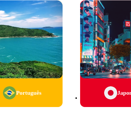
Português
Japo