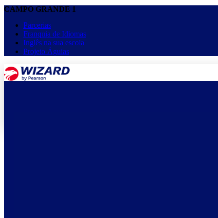
CAMPO GRANDE 1
Parcerias
Franquia de Idiomas
Inglês na sua escola
Projeto Águias
menu
keyboard_arrow_down
Home
Cursos