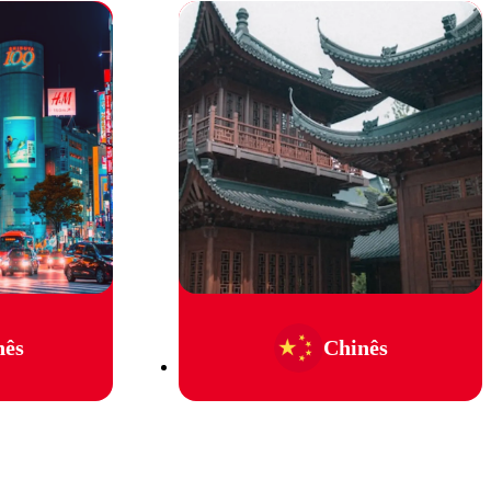
nês
Chinês