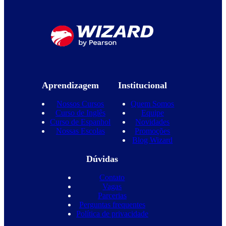
Aprendizagem
Institucional
Nossos Cursos
Quem Somos
Curso de Inglês
Equipe
Curso de Espanhol
Novidades
Nossas Escolas
Promoções
Blog Wizard
Dúvidas
Contato
Vagas
Parcerias
Perguntas frequentes
Política de privacidade