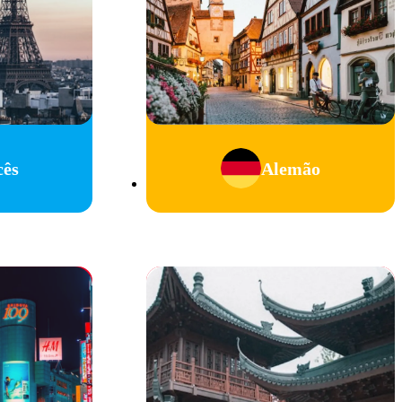
cês
Alemão