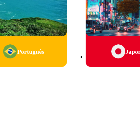
Português
Japo