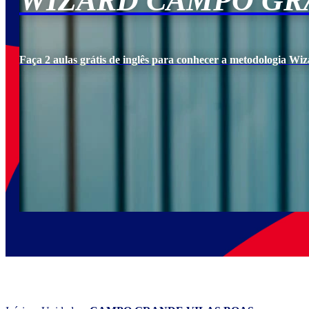
WIZARD CAMPO GR
Faça 2 aulas grátis de inglês para conhecer a metodologia Wiz