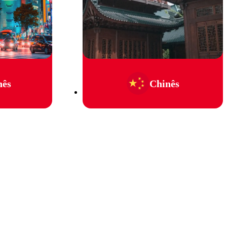
nês
Chinês