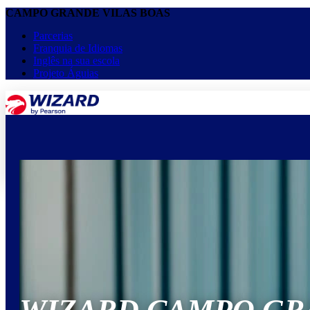
CAMPO GRANDE VILAS BOAS
Parcerias
Franquia de Idiomas
Inglês na sua escola
Projeto Águias
menu
keyboard_arrow_down
Home
Cursos