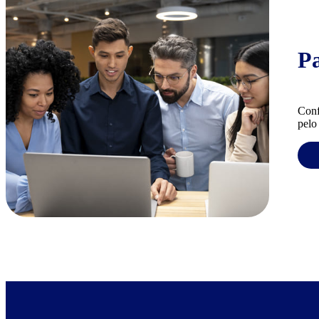
P
Conf
pelo