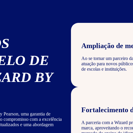
OS
Ampliação de m
ELO DE
Ao se tornar um parceiro d
atuação para novos público
de escolas e instituições.
ZARD BY
Fortalecimento 
y Pearson, uma garantia de
sso compromisso com a excelência
A parceria com a Wizard pro
 atualizados e uma abordagem
marca, aproveitando o reco