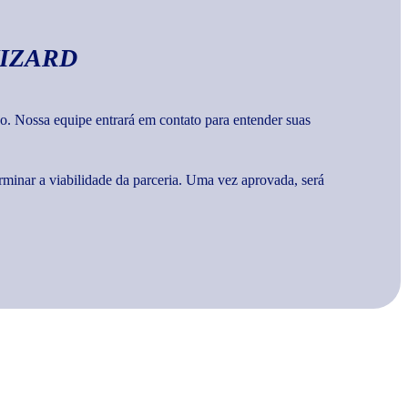
IZARD
o. Nossa equipe entrará em contato para entender suas
rminar a viabilidade da parceria. Uma vez aprovada, será