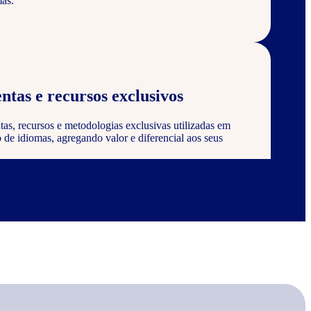
as.
ntas e recursos exclusivos
tas, recursos e metodologias exclusivas utilizadas em
de idiomas, agregando valor e diferencial aos seus
 certificação
 ser reconhecido e certificado pela Wizard, agregando
onstrando compromisso com a qualidade e excelência