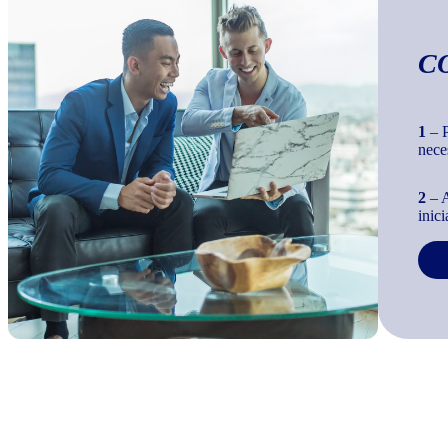
C
1
– P
nece
2
– A
inic