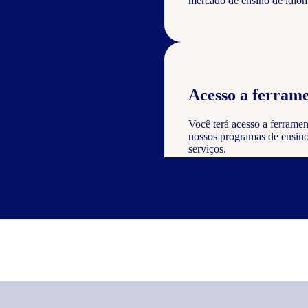
mercado de ensino de idiom
Acesso a ferrame
Você terá acesso a ferramen
nossos programas de ensino 
serviços.
Reconhecimento e
Como parceiro, você poderá
valor à sua empresa e dem
nos serviços oferecidos.