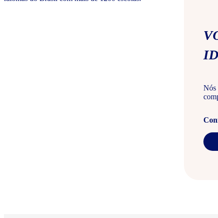
V
I
Nós 
comp
Conf