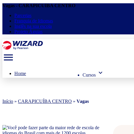
Vagas - CARAPICUÍBA CENTRO
Parcerias
Franquia de Idiomas
Inglês na sua escola
Projeto Águias
menu
keyboard_arrow_down
Home
Cursos
Início
»
CARAPICUÍBA CENTRO
»
Vagas