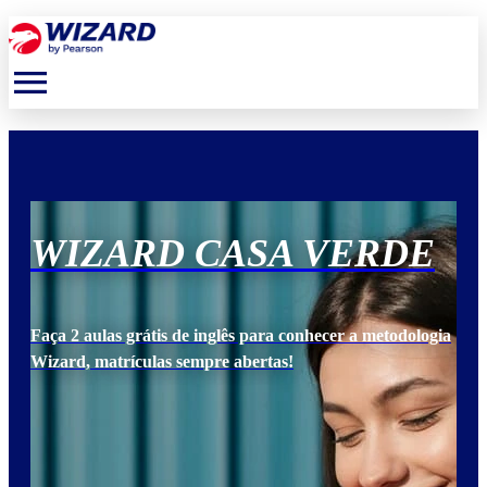
menu
E
WIZARD CASA VERDE
W
ogia
Faça 2 aulas grátis de inglês para conhecer a metodologia
Faça
Wizard, matrículas sempre abertas!
Wiz