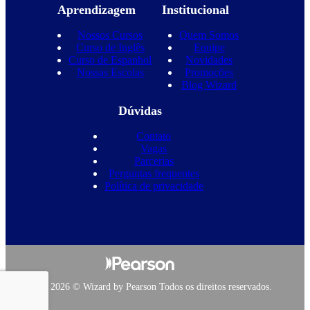
Aprendizagem
Institucional
Nossos Cursos
Quem Somos
Curso de Inglês
Equipe
Curso de Espanhol
Novidades
Nossas Escolas
Promoções
Blog Wizard
Dúvidas
Contato
Vagas
Parcerias
Perguntas frequentes
Política de privacidade
Copyright 2026 © Wizard by Pearson Todos os direitos reservados.