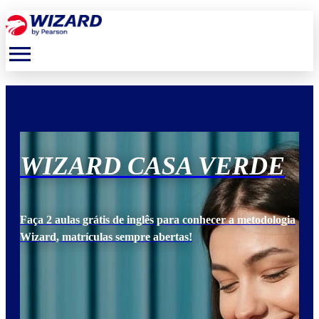
menu
E
WIZARD CASA VERDE
W
ogia
Faça 2 aulas grátis de inglês para conhecer a metodologia
Faça
Wizard, matrículas sempre abertas!
Wiz