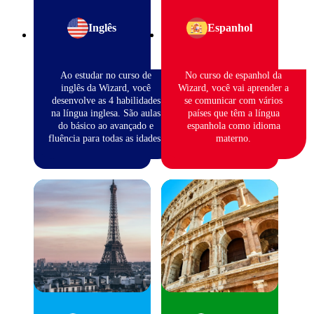
Inglês
Espanhol
Ao estudar no curso de
No curso de espanhol da
inglês da Wizard, você
Wizard, você vai aprender a
desenvolve as 4 habilidades
se comunicar com vários
na língua inglesa. São aulas
países que têm a língua
do básico ao avançado e
espanhola como idioma
fluência para todas as idades.
materno.