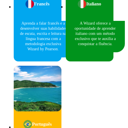
Francês
Italiano
Aprenda a falar francês e a
A Wizard oferece a
desenvolver suas habilidades
oportunidade de aprender
de escuta, escrita e leitura na
italiano com um método
língua francesa com a
exclusivo que te auxilia a
metodologia exclusiva
conquistar a fluência.
Wizard by Pearson.
Português