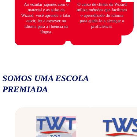
Ao estudar japonês com o
O curso de chinês da Wizard
material e as aulas da
utiliza métodos que facilitam
Wizard, você aprende a falar,
o aprendizado do idioma
ouvir, ler e escrever no
para ajudá-lo a alcançar a
idioma para a fluência na
proficiência.
língua.
SOMOS UMA ESCOLA
PREMIADA