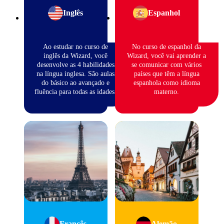
Inglês
Espanhol
Ao estudar no curso de
No curso de espanhol da
inglês da Wizard, você
Wizard, você vai aprender a
desenvolve as 4 habilidades
se comunicar com vários
na língua inglesa. São aulas
países que têm a língua
do básico ao avançado e
espanhola como idioma
fluência para todas as idades.
materno.
Francês
Alemão