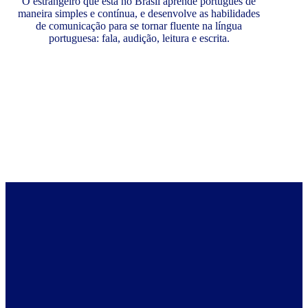
O estrangeiro que está no Brasil aprende português de
maneira simples e contínua, e desenvolve as habilidades
de comunicação para se tornar fluente na língua
portuguesa: fala, audição, leitura e escrita.