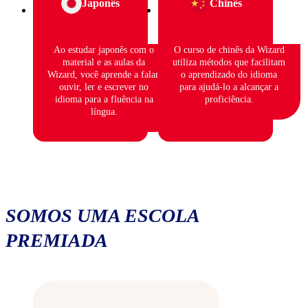
Japonês
Chinês
Ao estudar japonês com o
O curso de chinês da Wizard
material e as aulas da
utiliza métodos que facilitam
Wizard, você aprende a falar,
o aprendizado do idioma
ouvir, ler e escrever no
para ajudá-lo a alcançar a
idioma para a fluência na
proficiência.
língua.
SOMOS UMA ESCOLA
PREMIADA