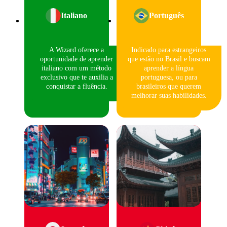
Italiano
Português
A Wizard oferece a
Indicado para estrangeiros
oportunidade de aprender
que estão no Brasil e buscam
italiano com um método
aprender a língua
exclusivo que te auxilia a
portuguesa, ou para
conquistar a fluência.
brasileiros que querem
melhorar suas habilidades.