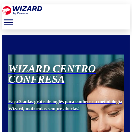
menu
WIZARD CENTRO
W
CONFRESA
C
ogia
Faça 2 aulas grátis de inglês para conhecer a metodologia
Faça
Wizard, matrículas sempre abertas!
Wiz