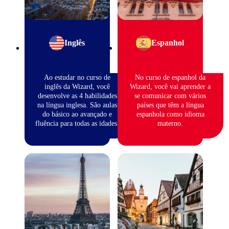
Inglês
Espanhol
Ao estudar no curso de
No curso de espanhol da
inglês da Wizard, você
Wizard, você vai aprender a
desenvolve as 4 habilidades
se comunicar com vários
na língua inglesa. São aulas
países que têm a língua
do básico ao avançado e
espanhola como idioma
fluência para todas as idades.
materno.