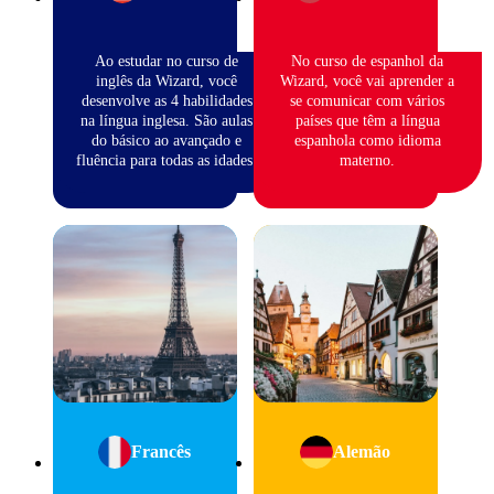
Ao estudar no curso de
No curso de espanhol da
inglês da Wizard, você
Wizard, você vai aprender a
desenvolve as 4 habilidades
se comunicar com vários
na língua inglesa. São aulas
países que têm a língua
do básico ao avançado e
espanhola como idioma
fluência para todas as idades.
materno.
Francês
Alemão