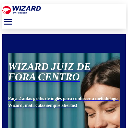
menu
WIZARD JUIZ DE
W
FORA CENTRO
F
ogia
Faça 2 aulas grátis de inglês para conhecer a metodologia
Faça
Wizard, matrículas sempre abertas!
Wiz