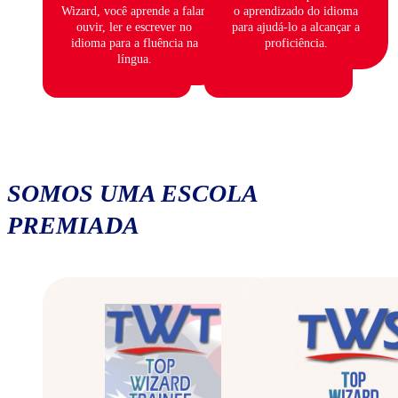
Wizard, você aprende a falar,
o aprendizado do idioma
ouvir, ler e escrever no
para ajudá-lo a alcançar a
idioma para a fluência na
proficiência.
língua.
SOMOS UMA ESCOLA
PREMIADA