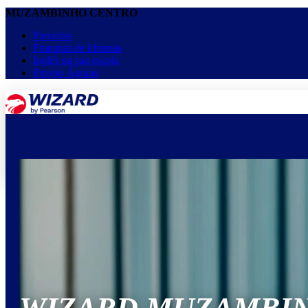
MUZAMBINHO CENTRO
Parcerias
Franquia de Idiomas
Inglês na sua escola
Projeto Águias
menu
keyboard_arrow_down
Home
Cursos