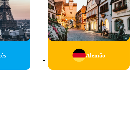
cês
Alemão