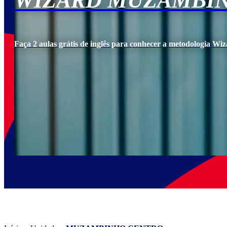
WIZARD MUZAMBI
Faça 2 aulas grátis de inglês para conhecer a metodologia Wiz