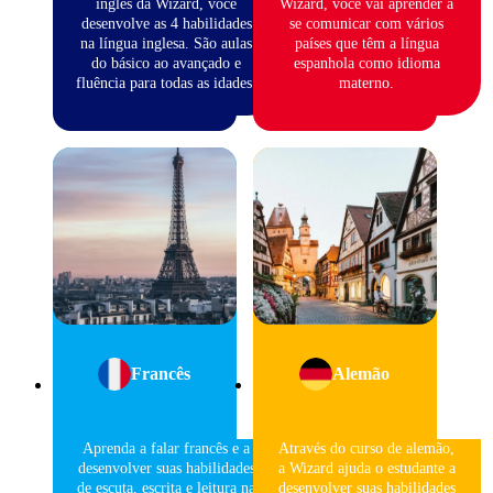
inglês da Wizard, você
Wizard, você vai aprender a
desenvolve as 4 habilidades
se comunicar com vários
na língua inglesa. São aulas
países que têm a língua
do básico ao avançado e
espanhola como idioma
fluência para todas as idades.
materno.
Francês
Alemão
Aprenda a falar francês e a
Através do curso de alemão,
desenvolver suas habilidades
a Wizard ajuda o estudante a
de escuta, escrita e leitura na
desenvolver suas habilidades