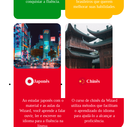
conquistar a fluência.
brasileiros que querem
melhorar suas habilidades.
Japonês
Chinês
Ao estudar japonês com o
O curso de chinês da Wizard
material e as aulas da
utiliza métodos que facilitam
Wizard, você aprende a falar,
o aprendizado do idioma
ouvir, ler e escrever no
para ajudá-lo a alcançar a
idioma para a fluência na
proficiência.
língua.