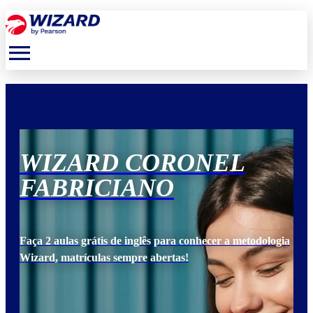
menu
WIZARD CORONEL
W
FABRICIANO
F
ogia
Faça 2 aulas grátis de inglês para conhecer a metodologia
Faça
Wizard, matrículas sempre abertas!
Wiz