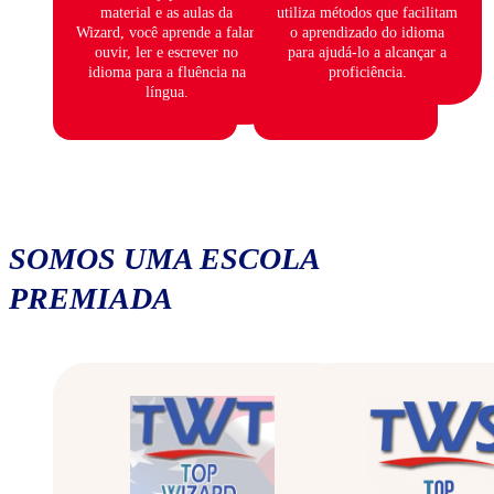
material e as aulas da
utiliza métodos que facilitam
Wizard, você aprende a falar,
o aprendizado do idioma
ouvir, ler e escrever no
para ajudá-lo a alcançar a
idioma para a fluência na
proficiência.
língua.
SOMOS UMA ESCOLA
PREMIADA