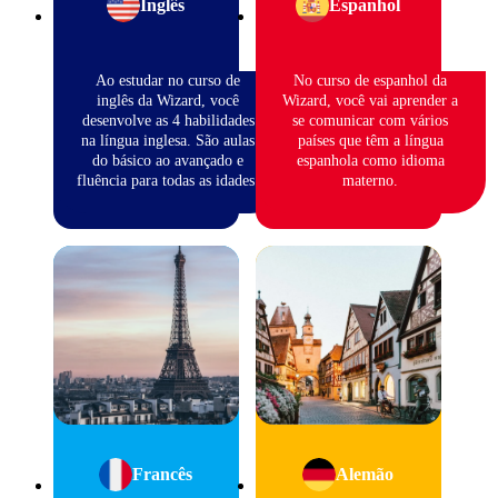
Inglês
Espanhol
Ao estudar no curso de
No curso de espanhol da
inglês da Wizard, você
Wizard, você vai aprender a
desenvolve as 4 habilidades
se comunicar com vários
na língua inglesa. São aulas
países que têm a língua
do básico ao avançado e
espanhola como idioma
fluência para todas as idades.
materno.
Francês
Alemão