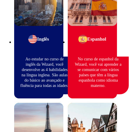
Inglês
Espanhol
Ao estudar no curso de
No curso de espanhol da
inglês da Wizard, você
Wizard, você vai aprender a
desenvolve as 4 habilidades
se comunicar com vários
na língua inglesa. São aulas
países que têm a língua
do básico ao avançado e
espanhola como idioma
fluência para todas as idades.
materno.