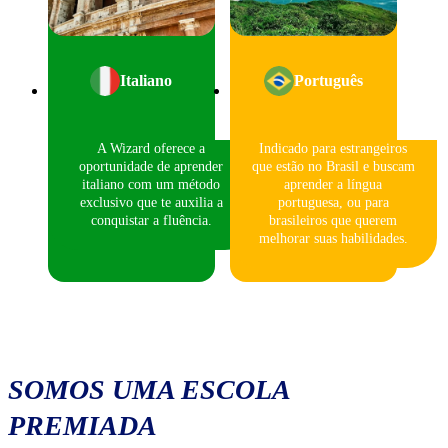
Italiano
Português
A Wizard oferece a
Indicado para estrangeiros
oportunidade de aprender
que estão no Brasil e buscam
italiano com um método
aprender a língua
exclusivo que te auxilia a
portuguesa, ou para
conquistar a fluência.
brasileiros que querem
melhorar suas habilidades.
SOMOS UMA ESCOLA
PREMIADA