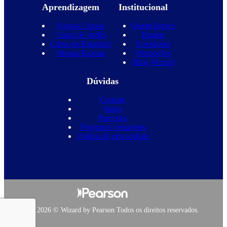
Aprendizagem
Institucional
Nossos Cursos
Quem Somos
Curso de Inglês
Equipe
Curso de Espanhol
Novidades
Nossas Escolas
Promoções
Blog Wizard
Dúvidas
Contato
Vagas
Parcerias
Perguntas frequentes
Política de privacidade
Copyright 2026 © Wizard by Pearson Todos os direitos reservados.