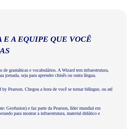
ios corretos da língua chinesa.
 E A EQUIPE QUE VOCÊ
MAS
de gramáticas e vocabulários. A Wizard tem infraestrutura,
a jornada, seja para aprender chinês ou outra língua.
 by Pearson. Chegou a hora de você se tornar bilíngue, ou até
te: Geofusion) e faz parte da Pearson, líder mundial em
do para mostrar a infraestrutura, material didático e