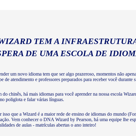
com a gramática e vocabulár
 WIZARD TEM A INFRAESTRUTURA
SPERA DE UMA ESCOLA DE IDIO
nder um novo idioma tem que ser algo prazeroso, momentos não apenas 
pe de atendimento e professores preparados para receber você durante su
 do chinês, há mais idiomas para você aprender na nossa escola Wizard
o poliglota e falar várias línguas.
r isso que a Wizard é a maior rede de ensino de idiomas do mundo (Fon
ação. Vem conhecer o DNA Wizard by Pearson, há uma equipe lhe esperan
lidades de aulas - matrículas abertas o ano inteiro!