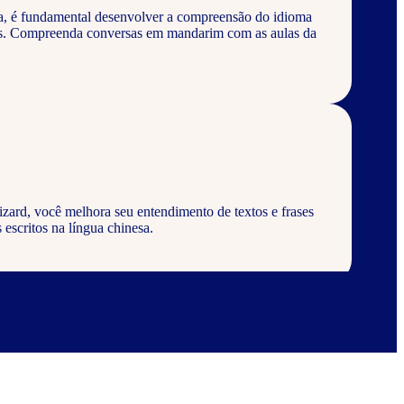
a, é fundamental desenvolver a compreensão do idioma
vos. Compreenda conversas em mandarim com as aulas da
ard, você melhora seu entendimento de textos e frases
 escritos na língua chinesa.
d, aprenda a escrever palavras, frases e textos em geral