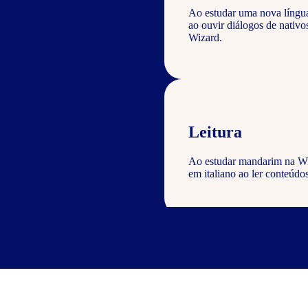
Ao estudar uma nova língu
ao ouvir diálogos de nati
Wizard.
Leitura
Ao estudar mandarim na Wiz
em italiano ao ler conteúdos
Escrita
Com o curso de chinês Wizar