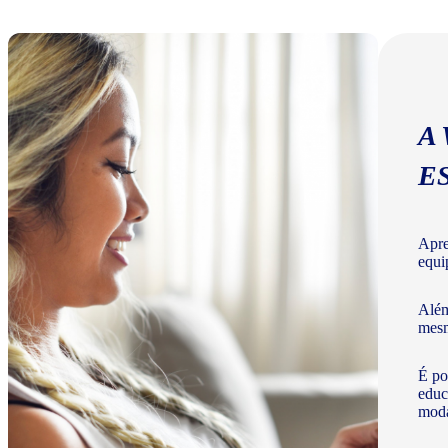
A
E
Apre
equi
Além
mesm
É po
educ
moda