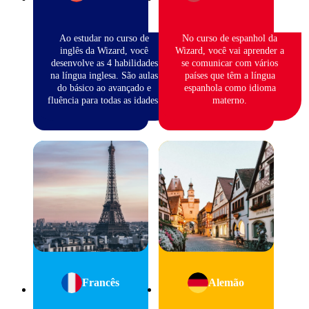
Ao estudar no curso de
No curso de espanhol da
inglês da Wizard, você
Wizard, você vai aprender a
desenvolve as 4 habilidades
se comunicar com vários
na língua inglesa. São aulas
países que têm a língua
do básico ao avançado e
espanhola como idioma
fluência para todas as idades.
materno.
Francês
Alemão