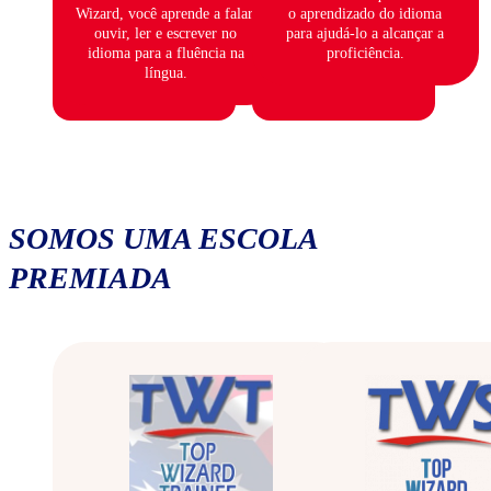
Wizard, você aprende a falar,
o aprendizado do idioma
ouvir, ler e escrever no
para ajudá-lo a alcançar a
idioma para a fluência na
proficiência.
língua.
SOMOS UMA ESCOLA
PREMIADA