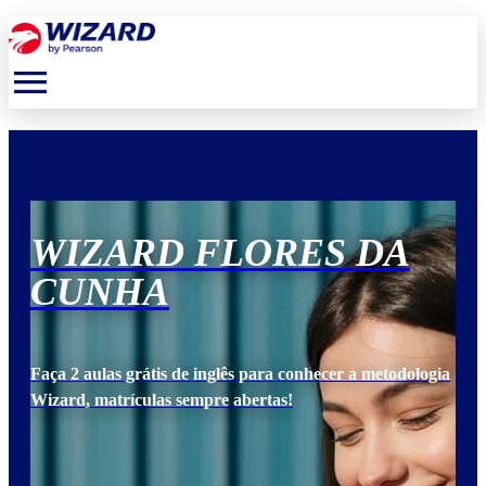
menu
WIZARD FLORES DA
W
CUNHA
C
ogia
Faça 2 aulas grátis de inglês para conhecer a metodologia
Faça
Wizard, matrículas sempre abertas!
Wiz