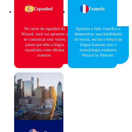
Espanhol
Francês
No curso de espanhol da
Aprenda a falar francês e a
Wizard, você vai aprender a
desenvolver suas habilidades
se comunicar com vários
de escuta, escrita e leitura na
países que têm a língua
língua francesa com a
espanhola como idioma
metodologia exclusiva
materno.
Wizard by Pearson.