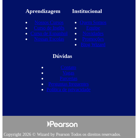
Aprendizagem
Institucional
Nossos Cursos
Quem Somos
Curso de Inglês
Equipe
Curso de Espanhol
Novidades
Nossas Escolas
Promoções
Blog Wizard
Dúvidas
Contato
Vagas
Parcerias
Perguntas frequentes
Política de privacidade
Copyright 2026 © Wizard by Pearson Todos os direitos reservados.