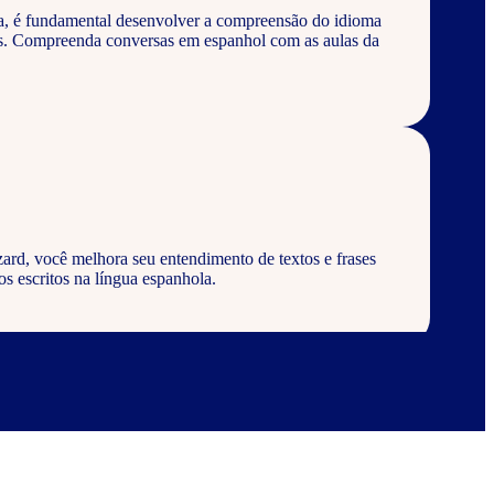
a, é fundamental desenvolver a compreensão do idioma
os. Compreenda conversas em espanhol com as aulas da
ard, você melhora seu entendimento de textos e frases
s escritos na língua espanhola.
ard, aprenda a escrever palavras, frases e textos em