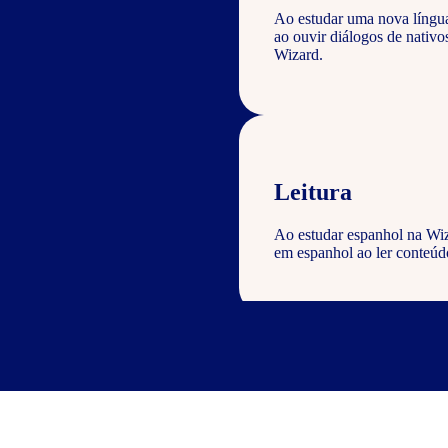
Ao estudar uma nova língu
ao ouvir diálogos de nativ
Wizard.
Leitura
Ao estudar espanhol na Wiz
em espanhol ao ler conteúdo
Escrita
Com o curso de espanhol Wiz