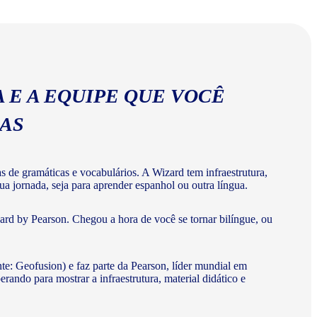
abulários corretos da língua espanhola.
 E A EQUIPE QUE VOCÊ
MAS
de gramáticas e vocabulários. A Wizard tem infraestrutura,
a jornada, seja para aprender espanhol ou outra língua.
rd by Pearson. Chegou a hora de você se tornar bilíngue, ou
te: Geofusion) e faz parte da Pearson, líder mundial em
do para mostrar a infraestrutura, material didático e