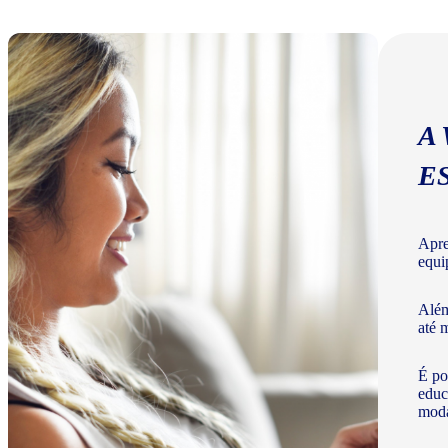
A
E
Apre
equi
Além
até 
É po
educ
moda