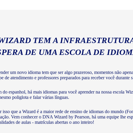
geral com a gramática e voc
 WIZARD TEM A INFRAESTRUTURA
SPERA DE UMA ESCOLA DE IDIO
nder um novo idioma tem que ser algo prazeroso, momentos não apenas 
pe de atendimento e professores preparados para receber você durante su
 do espanhol, há mais idiomas para você aprender na nossa escola Wiza
mesmo poliglota e falar várias línguas.
r isso que a Wizard é a maior rede de ensino de idiomas do mundo (Fon
ação. Vem conhecer o DNA Wizard by Pearson, há uma equipe lhe esperan
lidades de aulas - matrículas abertas o ano inteiro!