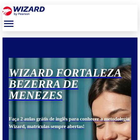
menu
WIZARD FORTALEZA
W
BEZERRA DE
B
MENEZES
M
ogia
Faça 2 aulas grátis de inglês para conhecer a metodologia
Faça
Wizard, matrículas sempre abertas!
Wiz