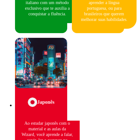
italiano com um método
aprender a língua
exclusivo que te auxilia a
portuguesa, ou para
conquistar a fluência.
brasileiros que querem
melhorar suas habilidades.
Japonês
Ao estudar japonês com o
material e as aulas da
Wizard, você aprende a falar,