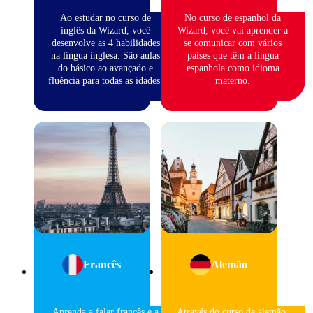
Ao estudar no curso de
No curso de espanhol da
inglês da Wizard, você
Wizard, você vai aprender a
desenvolve as 4 habilidades
se comunicar com vários
na língua inglesa. São aulas
países que têm a língua
do básico ao avançado e
espanhola como idioma
fluência para todas as idades.
materno.
Francês
Alemão
Aprenda a falar francês e a
Através do curso de alemão,