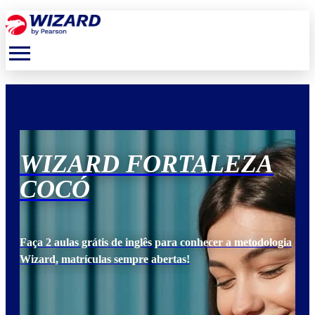
menu
WIZARD FORTALEZA
W
COCÓ
C
ogia
Faça 2 aulas grátis de inglês para conhecer a metodologia
Faça
Wizard, matrículas sempre abertas!
Wiz