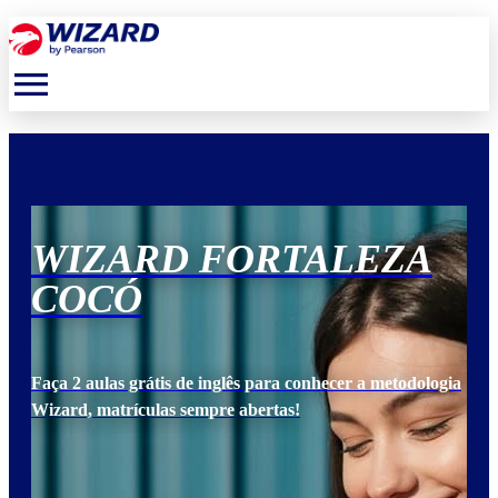
menu
WIZARD FORTALEZA
W
COCÓ
C
ogia
Faça 2 aulas grátis de inglês para conhecer a metodologia
Faça
Wizard, matrículas sempre abertas!
Wiz