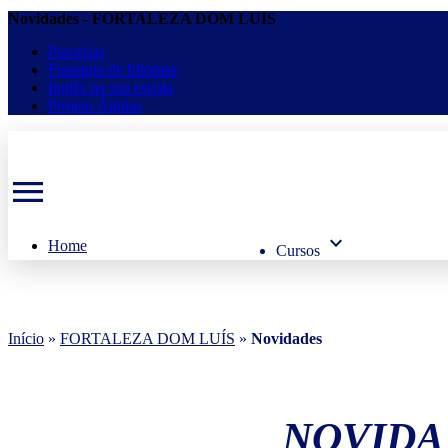
Novidades - FORTALEZA DOM LUÍS
Parcerias
Franquia de Idiomas
Inglês na sua escola
Projeto Águias
menu
keyboard_arrow_down
Home
Cursos
Início
»
FORTALEZA DOM LUÍS
»
Novidades
NOVIDA