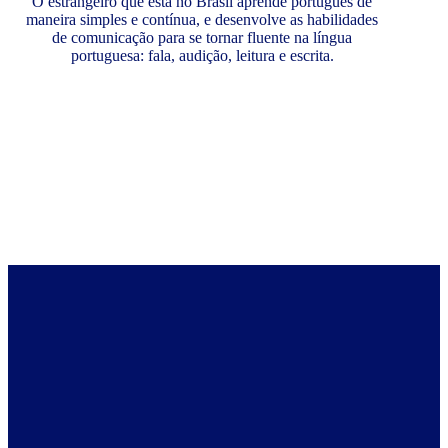
O estrangeiro que está no Brasil aprende português de
maneira simples e contínua, e desenvolve as habilidades
de comunicação para se tornar fluente na língua
portuguesa: fala, audição, leitura e escrita.