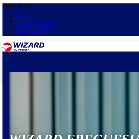
FREGUESIA
Parcerias
Franquia de Idiomas
Inglês na sua escola
Projeto Águias
menu
keyboard_arrow_down
Home
Cursos