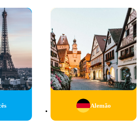
cês
Alemão