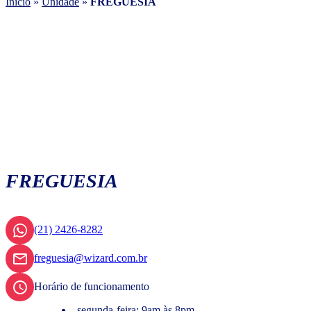
Início
»
Unidade
»
FREGUESIA
FREGUESIA
(21) 2426-8282
freguesia@wizard.com.br
Horário de funcionamento
segunda-feira: 9am às 8pm