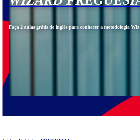
WIZARD FREGUESI
Faça 2 aulas grátis de inglês para conhecer a metodologia Wiz